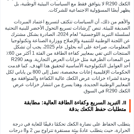
الكعك R290 لا يتوافق فقط مع السياسات البيئية الوطنية، بل
يظهر أيضًا المسؤولية الاجتماعية للشركات.
والأهم من ذلك، أن السياسات تتكثف لتسريع اعتماد المبردات
الصديقة للبيئة. تنص ”إرشادات تسريع التحول الأخضر للبنية التحتية
لسلسلة التبريد اللوجستية“ لعام 2024، الصادرة بشكل مشترك
عن اللجنة الوطنية للتنمية والإصلاح ووزارة الصناعة وتكنولوجيا
المعلومات، صراحة على أنه بحلول عام 2025، يجب أن تشكل
المنتجات التي تفي بمعايير كفاءة الطاقة من الفئة 1 أكثر من 60٪
من المعدات الطرفية مثل خزانات العرض التجارية. ويعد R290
أحد العوامل التكنولوجية الأساسية لتحقيق هذا الهدف. كما قدمت
الحكومات الإقليمية إعانات مخصصة، تصل إلى 800 ين ياباني لكل
وحدة لشراء خزانات عرض الكعك عالية الكفاءة والمتوافقة مع
المعايير الوطنية الجديدة. وهذا يسرع من انتشار خزانات عرض
الكعك R290 في السوق.
II. التبريد السريع وكفاءة الطاقة العالية: مطابقة
متطلبات حفظ الكعك بدقة
يتطلب الحفاظ على نضارة الكعك تحكمًا دقيقًا للغاية في درجة
الحرارة، حيث يتطلب عادةً بيئة مستقرة تتراوح بين 2 و8 درجات