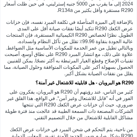
2024 إلى ما يقرب من 5000 جنيه إسترليني، في حين ظلت أسعار
R290 مستقرة وأقل بكثير من R134a.
بالإضافة إلى الميزة المتأصلة في تكلفة المبرد نفسه، فإن خزانات
عرض الكعك R290 تتكبد أيضًا نفقات صيانة أقل على المدى
الطويل. نظرًا لخصائص R290 الكيميائية المستقرة، فإن المنتجات
عالية الجودة بنقاوة 99.96٪ تقلل من تآكل النظام وانسداده،
وبالتالي تطيل من عمر الخدمة للمكونات الأساسية مثل الضواغط.
علاوة على ذلك، مع انتشار المبرد R290 على نطاق أوسع، أصبحت
تقنيات الإصلاح وقطع الغيار المرتبطة به أكثر نضجًا. يمكن للفنيين
الحصول بسهولة أكبر على المكونات المتوافقة وحلول الصيانة، مما
يقلل من نفقات الصيانة بشكل أكبر.
R290 هو البروبان - هل قابليته للاشتعال غير آمنة؟
كثير من الناس، عند رؤيتهم أن R290 هو البروبان، يفكرون على
الفور في أنه ”قابل للاشتعال وغير آمن“. في الواقع، هذا القلق غير
ضروري، حيث أن خزانات عرض الكعك R290 التي تنتجها
الشركات المصنعة ذات السمعة الطيبة قد عالجت منذ فترة طويلة
مشاكل القابلية للاشتعال من خلال التصميم التقني.
من ناحية، يتم التحكم في شحن المبرد في خزانات عرض الكعك
R290 بشكل صارم ضمن الحدود الآمنة. تفرض المعايير الدولية