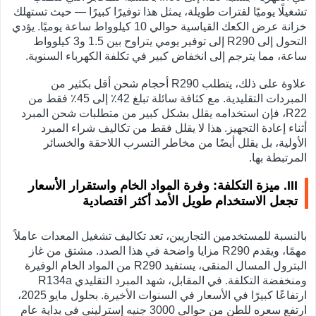
تشغيلًا يوميًا لفترات طويلة، يمثل هذا توفيرًا كبيرًا — حيث تستهلك
خزانة عرض الكعك القياسية حوالي 10 كيلوواط ساعة يوميًا. يؤدي
التحول إلى R290 إلى توفير يومي يتراوح بين 1.5 و3 كيلوواط
ساعة، مما يترجم إلى انخفاض كبير في تكلفة الكهرباء السنوية.
علاوة على ذلك، يتطلب R290 أحجام شحن أقل بكثير من
المبردات التقليدية. مع كثافة سائلة تبلغ 42٪ إلى 45٪ فقط من
R22، فإن استخدامه يقلل بشكل كبير من متطلبات شحن المبرد
أثناء إعادة التجهيز. هذا لا يقلل فقط من تكاليف شراء المبرد
الأولية، بل يقلل أيضًا من مخاطر التسرب اللاحقة والخسائر
المرتبطة بها.
III. ميزة التكلفة: وفرة المواد الخام واستقرار الأسعار
تجعل الاستخدام طويل الأمد أكثر اقتصادية
بالنسبة للمستخدمين التجاريين، تعد تكاليف تشغيل المعدات عاملاً
مهمًا، ويقدم R290 مزايا واضحة في هذا الصدد. مشتق من غاز
البترول المسال المنقى، يستفيد R290 من المواد الخام الوفيرة
ومنخفضة التكلفة. في المقابل، شهد المبرد التقليدي R134a
ارتفاعًا كبيرًا في الأسعار في السنوات الأخيرة. بحلول مايو 2025،
ارتفع سعره للطن من حوالي 3000 جنيه إسترليني في بداية عام