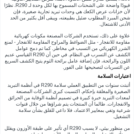
قيودًا واضحة على الشحنات المسموح بها لكل وحدة لـ R290. نظرًا
لأن خزانات عرض الكعك هي وحدات تبريد تجارية صغيرة، فإن
شحن المبرد المطلوب ضئيل بطبيعته، ويبقى أقل بكثير من الحد
الأدنى للاشتعال.
علاوة على ذلك، تستخدم الشركات المصنعة مكونات كهربائية
مقاومة للانفجار - مثل الضواغط والمراوح المقاومة للانفجار - لمنع
الشرر الكهربائي من التسبب في مخاطر. كما تم دمج عوامل
الكشف عن التسرب في النظام. في حين أن R290 القياسي عديم
اللون والرائحة، فإن إضافة عامل برائحة الثوم يتيح الكشف السريع
عن التسربات لتصحيحها على الفور.
اعتبارات السلامة
أثبتت سنوات من التطبيق العملي سلامة R290 في أنظمة التبريد
الصغيرة والمغلقة بإحكام. اكتسبت كبرى الشركات المصنعة
لمعدات التبريد خبرة كبيرة في تصميم أنظمة الوقاية من الحرائق
والانفجارات. طالما أن المنتجات يتم شراؤها من خلال قنوات
شرعية وتفي بمعايير الاعتماد، فلا داعي للقلق بشأن سلامة
التشغيل.
من منظور بيئي، لا يسبب R290 أي تأثير على طبقة الأوزون ويقلل