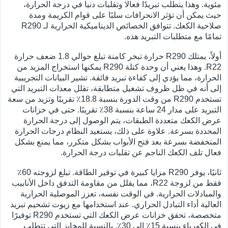
مئوية. وهذا يتطلب تبريدًا فعالًا وتقلبات دنيا في درجة الحرارة،
حيث يمكن أن تؤثر الانحرافات سلبًا على قوام الكريمة ومدة
صلاحية الكعك. تتوافق الخصائص الديناميكية الحرارية لـ R290
تمامًا مع متطلبات التبريد هذه.
أولاً، يمتلك R290 حرارة تبخر كامنة تبلغ حوالي 1.8 ضعف حرارة
R22. وهذا يعني أن وحدة كتلة R290 يمكنها استخراج المزيد من
الحرارة، مما يؤدي إلى كفاءة تبريد فائقة. تشير البيانات التجريبية
إلى أنه في ظل ظروف تشغيل متطابقة، تقلل معدات التبريد التي
تستخدم R290 من وقت الدورة بنسبة 18.8٪ تقريبًا وتزيد من سعة
التبريد على مدار 24 ساعة بنسبة 38٪ تقريبًا. حتى في خزانات
عرض الكعك متعددة الطبقات، يتم الوصول إلى درجة الحرارة
المحددة بسرعة. علاوة على ذلك، يستعيد النظام درجات الحرارة
المنخفضة بسرعة بعد فتح الأبواب بشكل متكرر، مما يمنع بشكل
فعال تلف الكعك الناجم عن تقلبات درجة الحرارة.
ثانيًا، يوفر R290 مزايا كبيرة في توفير الطاقة. تبلغ لزوجته 60٪
فقط من لزوجة R22، مما يقلل من مقاومة التدفق داخل الأنابيب
والمبادلات الحرارية. في الوقت نفسه، تعزز الموصلية الحرارية
العالية أداء التبادل الحراري. عند استخدامها مع زيوت تشحيم تبريد
متخصصة، تحقق خزانات عرض الكعك التي تستخدم R290 توفيرًا
في الكهرباء بنسبة 15٪ إلى 30٪. بالنسبة للمخابز التي تتطلب