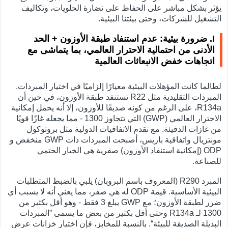
يؤثر بشكل مباشر على الحفاظ على نضارة الحلويات، وتكاليف
التشغيل للشركات، وحتى بيئتنا البيئية.
I. ضرورة بيئية: عدم استنفاد طبقة الأوزون + الحد
الأدنى من احتمالية الاحترار العالمي، بما يتماشى مع
اتجاهات خفض الانبعاثات العالمية
لطالما كانت المؤهلات البيئية معيارًا إلزاميًا في اختيار المبردات.
المبردات التقليدية مثل R22 تستنفد طبقة الأوزون، في حين أن
R134a، على الرغم من كونه صديقًا للأوزون، إلا أنه يحمل إمكانية
الاحترار العالمي (GWP) التي تتجاوز 1300 - مما يجعله غازًا قويًا
من غازات الدفيئة. مع تقدم الاتفاقيات الدولية مثل بروتوكول
مونتريال واتفاقية باريس، أصبحت المبردات ذات GWP منخفض و
ODP (إمكانية استنفاد الأوزون) صفرية هي الخيار الحتمي
للصناعة.
المبرد R290 (المعروف باسم البروبان) يلبي بالضبط المتطلبات
البيئية الأساسية. قيمة ODP له هي صفر، مما يعني أنه لا يسبب أي
ضرر لطبقة الأوزون؛ مع GWP يبلغ 3 فقط - وهو أقل بكثير من
1300 لـ R134a وحتى أقل بكثير من بعض ما يسمى ”المبردات
البديلة الصديقة للبيئة“. بالنسبة للمخابز، فإن اختيار خزانات عرض