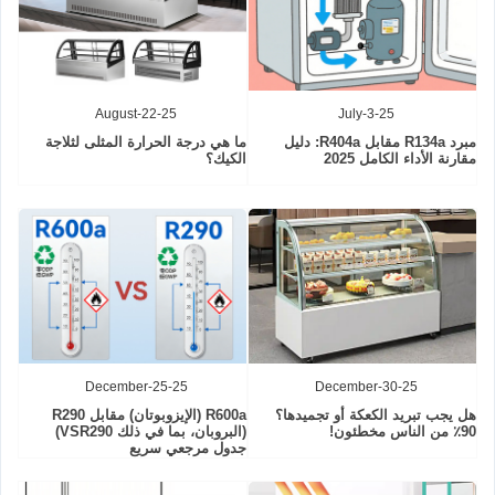
August-22-25
July-3-25
مبرد R134a مقابل R404a: دليل
ما هي درجة الحرارة المثلى لثلاجة
مقارنة الأداء الكامل 2025
الكيك؟
December-25-25
December-30-25
هل يجب تبريد الكعكة أو تجميدها؟
R600a (الإيزوبوتان) مقابل R290
90٪ من الناس مخطئون!
(البروبان، بما في ذلك VSR290)
جدول مرجعي سريع