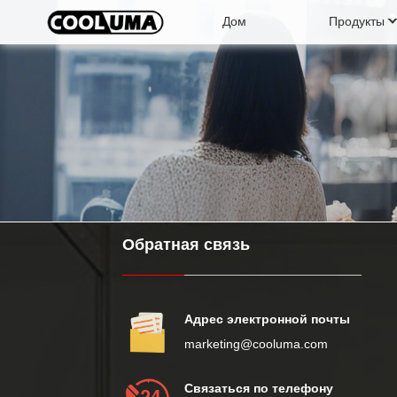
Дом
Продукты
Вертикальный витринный шкаф
Откр
Охладитель для банок
Льдо
Обратная связь
Адрес электронной почты
marketing@cooluma.com
Связаться по телефону