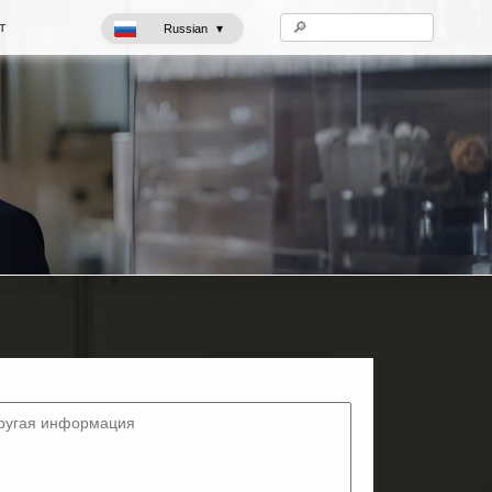
т
▾
Russian
 тортов
Морозильный шкаф для мороженого
Стеклянные витрины