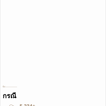
นับ ——————
กรณี
5,234
+