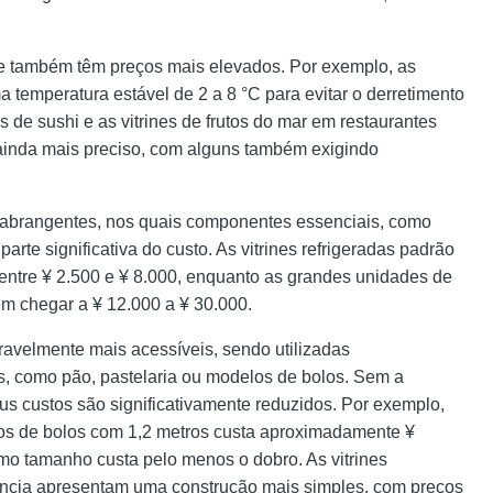
m e também têm preços mais elevados. Por exemplo, as
 temperatura estável de 2 a 8 °C para evitar o derretimento
 de sushi e as vitrines de frutos do mar em restaurantes
ainda mais preciso, com alguns também exigindo
o abrangentes, nos quais componentes essenciais, como
te significativa do custo. As vitrines refrigeradas padrão
entre ¥ 2.500 e ¥ 8.000, enquanto as grandes unidades de
em chegar a ¥ 12.000 a ¥ 30.000.
ravelmente mais acessíveis, sendo utilizadas
os, como pão, pastelaria ou modelos de bolos. Sem a
us custos são significativamente reduzidos. Por exemplo,
los de bolos com 1,2 metros custa aproximadamente ¥
smo tamanho custa pelo menos o dobro. As vitrines
ncia apresentam uma construção mais simples, com preços