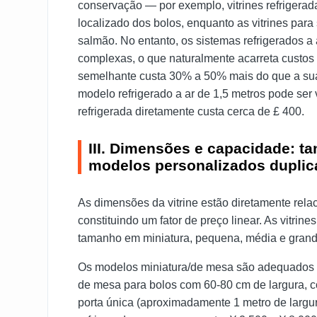
conservação — por exemplo, vitrines refrigerad
localizado dos bolos, enquanto as vitrines par
salmão. No entanto, os sistemas refrigerados a
complexas, o que naturalmente acarreta custos 
semelhante custa 30% a 50% mais do que a sua 
modelo refrigerado a ar de 1,5 metros pode se
refrigerada diretamente custa cerca de £ 400.
III. Dimensões e capacidade: 
modelos personalizados duplic
As dimensões da vitrine estão diretamente rela
constituindo um fator de preço linear. As vitri
tamanho em miniatura, pequena, média e grande
Os modelos miniatura/de mesa são adequados p
de mesa para bolos com 60-80 cm de largura, 
porta única (aproximadamente 1 metro de largu