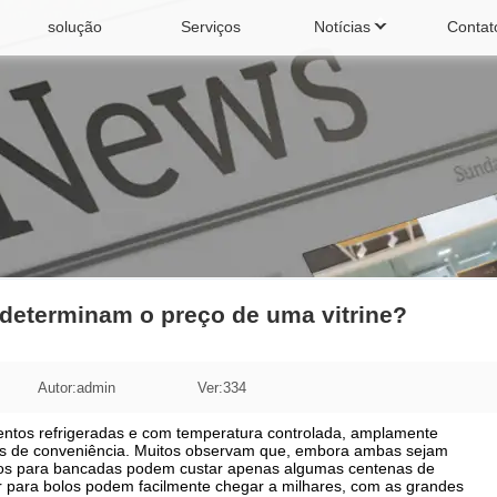
solução
Serviços
Notícias
Contat
riador aberto
Geladeira para bolos
ina de gelo
Máquina de bebidas
 determinam o preço de uma vitrine?
Autor:admin
Ver:334
entos refrigeradas e com temperatura controlada, amplamente
ojas de conveniência. Muitos observam que, embora ambas sejam
olos para bancadas podem custar apenas algumas centenas de
 ar para bolos podem facilmente chegar a milhares, com as grandes