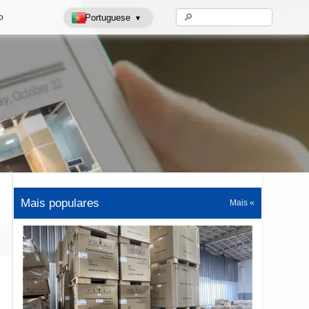
o
Portuguese
▾
Freezer para sorvete
Vitrines de vidro
Mais populares
Mais «